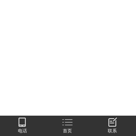



电话
首页
联系