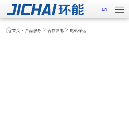
首页

EN
关于我们

-
>
>
首页
产品服务
合作发电
电站保运
新闻中心
示范案例
产品服务
招贤纳士
联系我们
English
