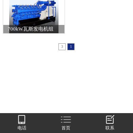
700kW瓦斯发电机组
3
1



电话
首页
联系