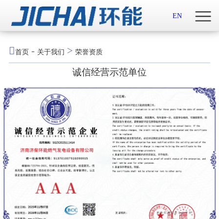
首页

EN
关于我们

-
>
首页
关于我们
荣誉资质
新闻中心
诚信经营示范单位
示范案例
产品服务
招贤纳士
联系我们
English
