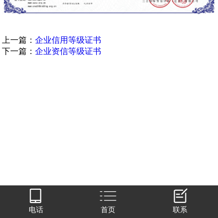
上一篇：
企业信用等级证书
下一篇：
企业资信等级证书



电话
首页
联系