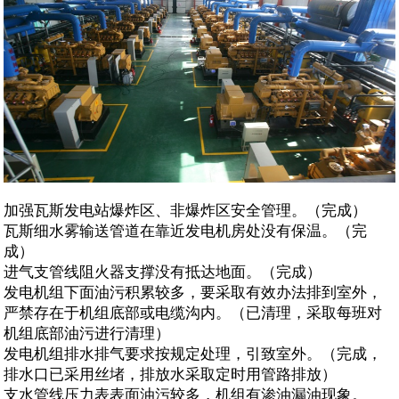
加强瓦斯发电站爆炸区、非爆炸区安全管理。（完成）
瓦斯细水雾输送管道在靠近发电机房处没有保温。（完
成）
进气支管线阻火器支撑没有抵达地面。（完成）
发电机组下面油污积累较多，要采取有效办法排到室外，
严禁存在于机组底部或电缆沟内。（已清理，采取每班对
机组底部油污进行清理）
发电机组排水排气要求按规定处理，引致室外。（完成，
排水口已采用丝堵，排放水采取定时用管路排放）
支水管线压力表表面油污较多，机组有渗油漏油现象。