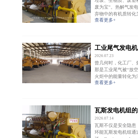
垃圾、生物质、废塑
废为宝”。热解气发
弃物中的有机质转化为清
查看更多+
工业尾气发电机
2026.07.23
曾几何时，化工厂、
那是工业尾气被“放
火炬中的能量转化为清洁电
查看更多+
瓦斯发电机组的
2026.07.14
瓦斯不仅是安全隐患
环能瓦斯发电机组通