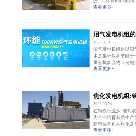
迁。Gas is not only a 
查看更多+
沼气发电机组的
2026.07.01
沼气发电机组是以沼
术是集环保和节能于
量有机废弃物（例如
查看更多+
焦化发电机组:
2026.06.24
在钢铁行业从“能耗
为企业培育新质生产
新型装备也在焦化及化
查看更多+