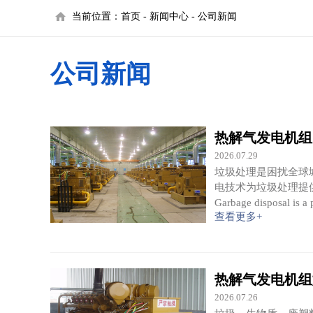
当前位置：
首页
-
新闻中心
-
公司新闻
公司新闻
热解气发电机组
2026.07.29
垃圾处理是困扰全球
电技术为垃圾处理提供
Garbage disposal is a 
查看更多+
热解气发电机组
2026.07.26