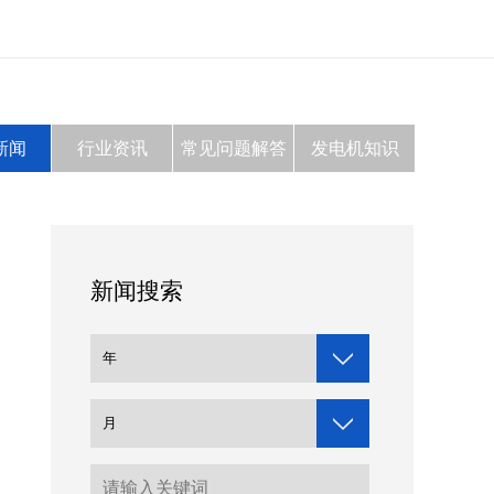
新闻
行业资讯
常见问题解答
发电机知识
新闻搜索