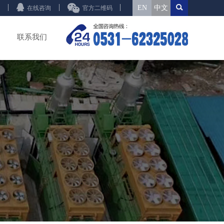
EN
中文
在线咨询
官方二维码
联系我们