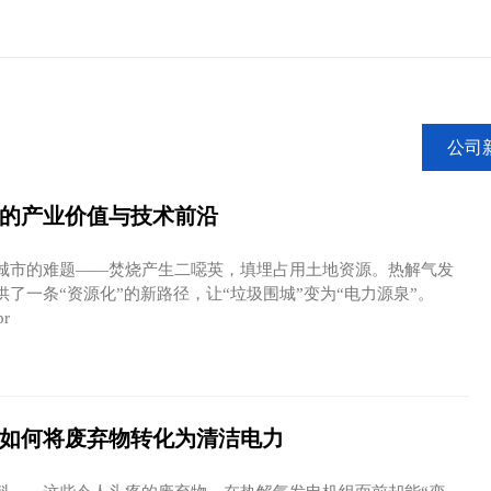
公司
的产业价值与技术前沿
城市的难题——焚烧产生二噁英，填埋占用土地资源。热解气发
了一条“资源化”的新路径，让“垃圾围城”变为“电力源泉”。
pr
如何将废弃物转化为清洁电力