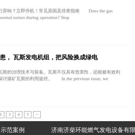
？立即停机！常见原因及排查指南 Does the gas
normal noises during operation? Stop
患， 瓦斯发电机组，把风险换成绿电
斯的治理技术与装备。瓦斯不仅具有危害性，还能被有效利
瓦斯的利用途径。 In the previous issue, we
2
3
4
5
>
示范案例
济南济柴环能燃气发电设备有