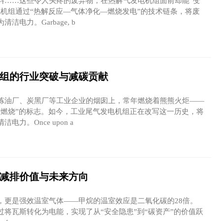
料……这些令人头疼的废弃物，在热解气发电机组面前却能“变
电机组通过“热解反应—气体净化—燃烧发电”的技术链条，将废
洁电力。Garbage, b
组的行业突破与减碳贡献
炼油厂、炭黑厂等工业企业的烟囱上，常年燃烧着熊熊火炬——
空燃烧”的标志。如今，工业尾气发电机组正在改写这一历史，将
力。Once upon a
减排价值与未来方向
，更是强效温室气体——甲烷的温室效应是二氧化碳的28倍。
过将瓦斯转化为电能，实现了从“安全隐患”到“碳资产”的价值跃