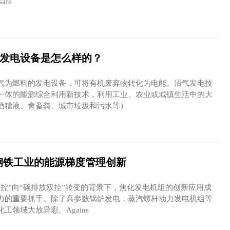
safe
发电设备是怎么样的？
气为燃料的发电设备，可将有机废弃物转化为电能。沼气发电技
一体的能源综合利用新技术，利用工业、农业或城镇生活中的大
酒糟液、禽畜粪、城市垃圾和污水等）
钢铁工业的能源梯度管理创新
双控”向“碳排放双控”转变的背景下，焦化发电机组的创新应用成
力的重要抓手。除了高参数锅炉发电，蒸汽螺杆动力发电机组等
工领域大放异彩。Agains